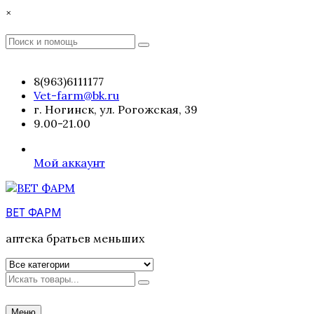
Перейти
×
к
содержимому
Поиск
Поиск
:
8(963)6111177
Vet-farm@bk.ru
г. Ногинск, ул. Рогожская, 39
9.00-21.00
Мой аккаунт
ВЕТ ФАРМ
аптека братьев меньших
Искать
Меню