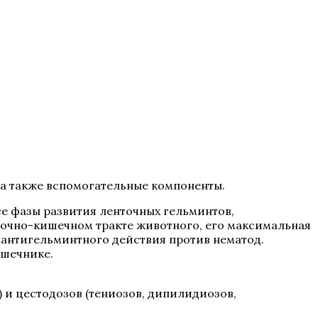
, а также вспомогательные компоненты.
се фазы развития ленточных гельминтов,
удочно-кишечном тракте животного, его максимальная
 антигельминтного действия против нематод.
ишечнике.
 и цестодозов (тениозов, дипилидиозов,