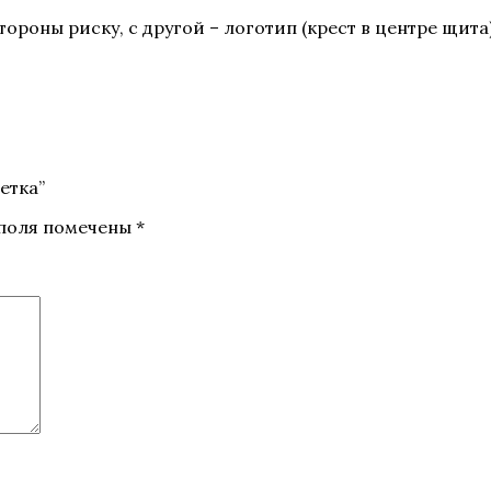
роны риску, с другой – логотип (крест в центре щита).
етка”
 поля помечены
*