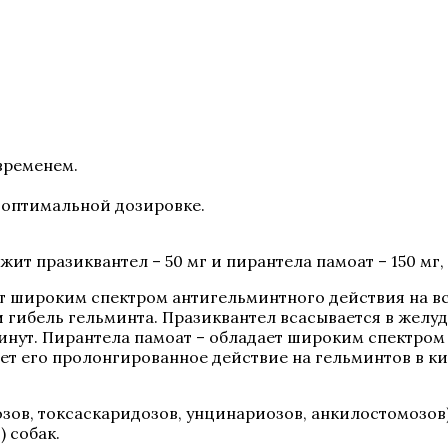
временем.
 оптимальной дозировке.
жит празиквантел – 50 мг и пирантела памоат – 150 мг
ет широким спектром антигельминтного действия на в
и гибель гельминта. Празиквантел всасывается в жел
минут. Пирантела памоат – обладает широким спектром
ает его пролонгированное действие на гельминтов в к
зов, токсаскаридозов, унцинариозов, анкилостомозов)
 собак.