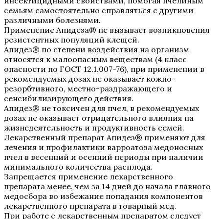
инсектицидными свойствами, помогая пчелиным
семьям самостоятельно справляться с другими
различными болезнями.
Применение Апидеза® не вызывает возникновения
резистентных популяций клещей.
Апидез® по степени воздействия на организм
относятся к малоопасным веществам (4 класс
опасности по ГОСТ 12.1.007-76), при применении в
рекомендуемых дозах не оказывает кожно-
резорбтивного, местно-раздражающего и
сенсибилизирующего действия.
Апидез® не токсичен для пчел, в рекомендуемых
дозах не оказывает отрицательного влияния на
жизнедеятельность и продуктивность семей.
Лекарственный препарат Апидез® применяют для
лечения и профилактики варроатоза медоносных
пчел в весенний и осенний периоды при наличии
минимального количества расплода.
Запрещается применение лекарственного
препарата менее, чем за 14 дней до начала главного
медосбора во избежание попадания компонентов
лекарственного препарата в товарный мед.
При работе с лекарственным препаратом следует