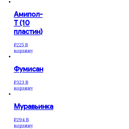
Амипол-
Т (10
пластин)
₽
225
В
корзину
Фумисан
₽
323
В
корзину
Муравьинка
₽
294
В
корзину