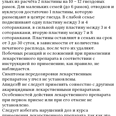
ульях из расчёта 2 пластины на 10 – 12 гнездовых
рамок. Для маленьких семей (до 6 рамок), отводков и
нуклеусов достаточно 1 пластины, которую
размещают в центре гнезда. В слабой семье
подвешивают одну пластину между 3 и 4
соторамками, в сильной одну пластину между 3 и 4
соторамками, вторую пластину между 7 и 8
соторамками. Пластины оставляют в семьях на срок
от 3 до 30 суток, в зависимости от количества
печатного расплода, после чего их удаляют.
Побочных реакций и осложнений при применении
лекарственного препарата в соответствии с
инструкцией по применению, как правило, не
наблюдается.
Симптомы передозировки лекарственным
препаратом у пчел не установлены.
Апидез® не следует применять совместно с другими
акарицидными лекарственными препаратами.
Особенностей действия лекарственного препарата
при первом приеме или при его отмене не
установлено.
Следует избегать нарушений доз и курса
применения лекарственного препарата, так как это