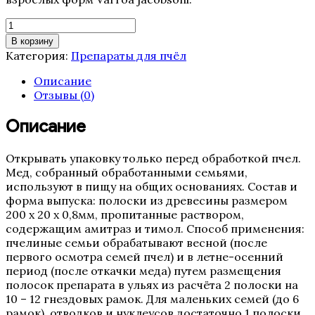
Количество
товара
В корзину
Амипол-
Категория:
Препараты для пчёл
Т
(10
Описание
пластин)
Отзывы (0)
Описание
Открывать упаковку только перед обработкой пчел.
Мед, собранный обработанными семьями,
используют в пищу на общих основаниях. Состав и
форма выпуска: полоски из древесины размером
200 х 20 х 0,8мм, пропитанные раствором,
содержащим амитраз и тимол. Способ применения:
пчелиные семьи обрабатывают весной (после
первого осмотра семей пчел) и в летне-осенний
период (после откачки меда) путем размещения
полосок препарата в ульях из расчёта 2 полоски на
10 – 12 гнездовых рамок. Для маленьких семей (до 6
рамок), отводков и нуклеусов достаточно 1 полоски.