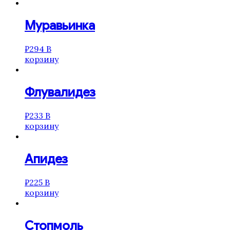
Муравьинка
₽
294
В
корзину
Флувалидез
₽
233
В
корзину
Апидез
₽
225
В
корзину
Стопмоль