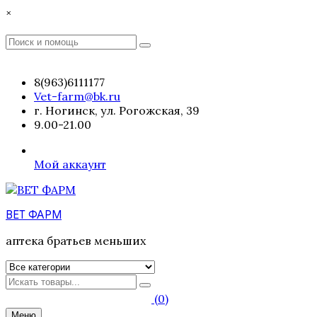
Перейти
×
к
содержимому
Поиск
Поиск
:
8(963)6111177
Vet-farm@bk.ru
г. Ногинск, ул. Рогожская, 39
9.00-21.00
Мой аккаунт
ВЕТ ФАРМ
аптека братьев меньших
Искать
(0)
Меню